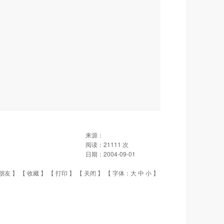
来源：
阅读：
21111
次
日期：
2004-09-01
朋友
】 【
收藏
】 【
打印
】 【
关闭
】 【 字体：
大
中
小
】