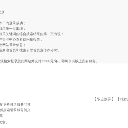
登录
工作日内登录成功；
在目录第一页出现；
个相关关键词的综合搜索结果的第一页出现；
用户管理中心查看访问量报告；
修改网站登录信息；
在新浪首页和搜索引擎首页宣传24小时。
浪搜索登录您的网站并支付 2500元/年，即可享有以上所有服务。
【 双击滚屏 】 【
推荐
度竞价排名服务问答
狐搜索引擎服务简介
章
文章。