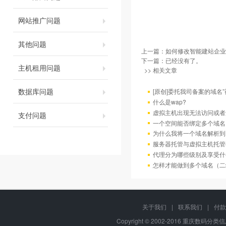
网站推广问题
其他问题
上一篇：
如何修改智能建站企业
下一篇：已经没有了。
主机租用问题
>> 相关文章
数据库问题
[原创]委托我司备案的域名
什么是wap?
虚拟主机出现无法访问或者
支付问题
一个空间能否绑定多个域名
为什么我将一个域名解析到
服务器托管与虚拟主机托管
代理分为哪些级别及享受什
怎样才能做到多个域名（二
关于我们
|
联系我们
|
付款
Copyright © 2002-2016 重庆数码分类信息网