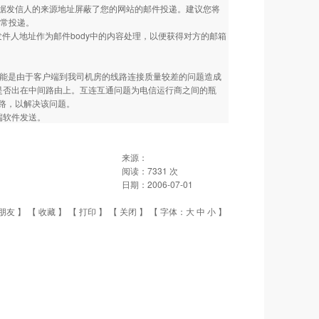
据发信人的来源地址屏蔽了您的网站的邮件投递。建议您将
正常投递。
发件人地址作为邮件body中的内容处理，以便获得对方的邮箱
可能是由于客户端到我司机房的线路连接质量较差的问题造成
一下问题是否出在中间路由上。互连互通问题为电信运行商之间的瓶
路，以解决该问题。
户端软件发送。
来源：
阅读：
7331
次
日期：
2006-07-01
朋友
】 【
收藏
】 【
打印
】 【
关闭
】 【 字体：
大
中
小
】