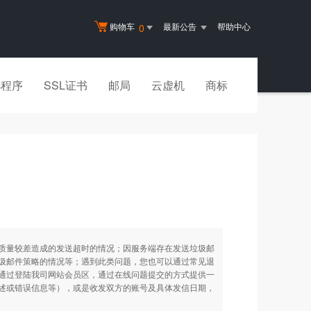
购物车
最新公告
帮助中心
0
小程序
SSL证书
邮局
云虚机
商标
质量较差造成的发送超时的情况；因服务端存在发送垃圾邮
圾邮件策略的情况等；遇到此类问题，您也可以通过常见退
通过登陆我司网站会员区，通过在线问题提交的方式提供一
述或错误信息等），或是收发双方的账号及具体发信日期，