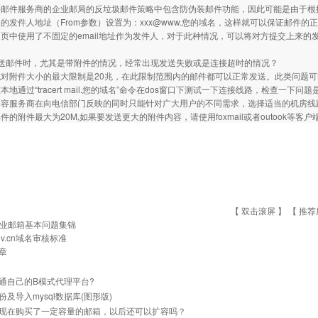
等邮件服务商的企业邮局的反垃圾邮件策略中包含防伪装邮件功能，因此可能是由于根
的发件人地址（From参数）设置为：
xxx@www
.您的域名，这样就可以保证邮件的
页中使用了不固定的email地址作为发件人，对于此种情况，可以将对方提交上来的
发送邮件时，尤其是带附件的情况，经常出现发送失败或是连接超时的情况？
统对附件大小的最大限制是20兆，在此限制范围内的邮件都可以正常发送。此类问题
本地通过“tracert mail.您的域名”命令在dos窗口下测试一下连接线路，检查
内容服务商在向电信部门反映的同时只能针对广大用户的不同需求，选择适当的机房线
件的附件最大为20M,如果要发送更大的附件内容，请使用foxmail或者outook等客
【 双击滚屏 】 【
推荐
业邮箱基本问题集锦
ov.cn域名审核标准
章
通自己的B模式代理平台?
份及导入mysql数据库(图形版)
现在购买了一定容量的邮箱，以后还可以扩容吗？