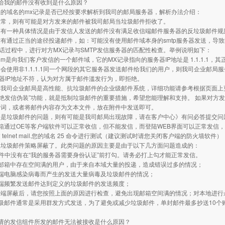
给我的邮件没有收到是什么原因？
的域名的mx记录是否已经按要求解析到我司的邮局服务器，解析办法介绍：
正常，则有可能是对方发来的邮件被我司邮局当垃圾邮件拒收了。
有一种具体情况是由于发信人发送的邮件没有满足收信端邮件服务器的反垃圾邮件规则
有通过正当的途径投递邮件，如：可能没有使用邮件域本身的smtp服务器发送，导
会话过程中，进行对方MX记录与SMTP发信服务器的匹配性检查。举例说明如下：
.com是向我们客户发信的一个邮件域，它的MX记录指向的服务器IP地址是 1.1.1.1，
会使用非1.1.1.1同一个网段的其它服务器发送邮件给我们的用户，则我司企业邮局
务器IP地址不符，认为对方属于邮件滥发行为，即拒绝。
我司企业邮局是高性能、抗垃圾邮件的企业级邮件系统，详细功能请参考根据页面上更
拒绝发信伪装”功能，就是抵制垃圾邮件的重要措施，希望您能理解和支持。 如果对方
措词，或者将邮件内容存为文本文件，放在附件中发送即可。
不是垃圾邮件的问题，则有可能是我司邮局出现故障，请在客户中心》有问必答提交问
箱通过OE等客户端软件可以正常收信，但不能发信，而登陆WEB界面可以正常发信
 telnet mail.您的域名 25 命令进行测试（建议测试时请您关闭客户端的防火墙
反垃圾邮件策略屏蔽了。此类问题的原因主要是由于以下几方面问题造成的：
等软件中没有在“我的服务器需要身份认证”前打勾。请务必打上勾才能正常发信。
户邮箱中存在空间满的用户，由于来自本域大量的投递，造成错误过多的情况；
户端电脑感染病毒而产生的发送大量病毒及垃圾邮件的情况；
户端频繁发送邮件达到定义的垃圾邮件的发送频度；
务端屏蔽后，请您按照上面的原因进行检查，避免出现邮箱空间满的情况；对本地进行
圾邮件通常是采用群发方式发送，为了避免或减少垃圾邮件，单封邮件最多抄送10个
申请的发信组件所发的邮件无法被接收是什么原因？