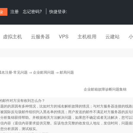
注册
忘记密码?
快捷登录:
虚拟主机
云服务器
VPS
主机租用
云建站
域名注册-常见问题
→
企业邮局问题
→ 邮局问题
企业邮箱故障诊断问题集锦
的邮件对方没有收到怎么办？
问题的的原因有多种情况，比如对方的域名解析故障的情况；与对方服务器连接的线路
而被国际反垃圾邮件组织列入黑名单的情况；用户发送的邮件不满足对方服务器的反垃
断分析集锦获得帮助。并根据相关方法解决问题，如果您不确定或者无法解决，您可以
退信内容（退信内容要求提供完整。应该包含完整的收发信人地址，发信时间，问题描
为您分析原因，测试核实。