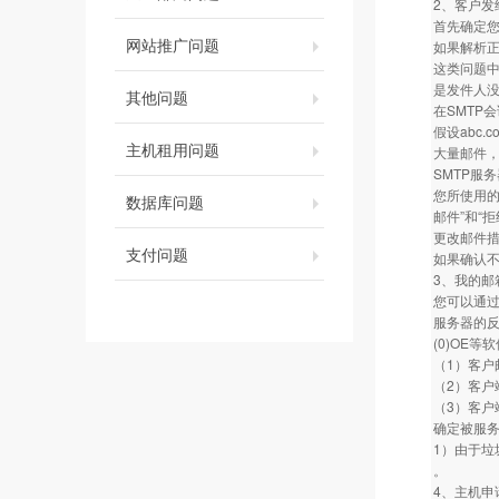
2、客户发
首先确定您
网站推广问题
如果解析
这类问题中
是发件人没
其他问题
在SMTP
假设abc
主机租用问题
大量邮件，
SMTP服
您所使用的
数据库问题
邮件”和“
更改邮件
支付问题
如果确认
3、我的邮
您可以通过
服务器的
(0)OE
（1）客
（2）客
（3）客
确定被服
1）由于垃
。
4、主机