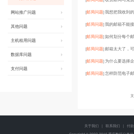
邮局问题
我想把我收到的
网站推广问题
[
]
邮局问题
我的邮箱不能
[
]
其他问题
邮局问题
如何划分每个
[
]
主机租用问题
邮局问题
邮箱太大了，
[
]
数据库问题
邮局问题
为什么要选择企
[
]
支付问题
邮局问题
怎样防范电子邮
[
]
文
关于我们
|
联系我们
|
付款
Copyright © 2002-2016 重庆数码分类信息网