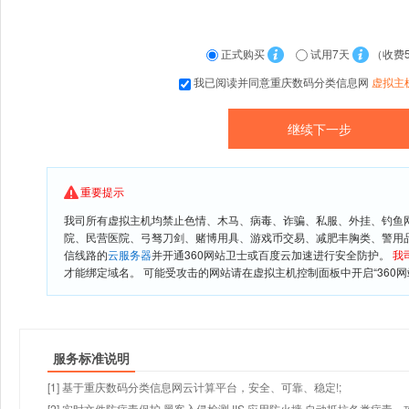
正式购买
试用7天
（收费
我已阅读并同意重庆数码分类信息网
虚拟主
重要提示
我司所有虚拟主机均禁止色情、木马、病毒、诈骗、私服、外挂、钓鱼
院、民营医院、弓驽刀剑、赌博用具、游戏币交易、减肥丰胸类、警用
信线路的
云服务器
并开通360网站卫士或百度云加速进行安全防护。
我
才能绑定域名。 可能受攻击的网站请在虚拟主机控制面板中开启“360网
服务标准说明
[1] 基于重庆数码分类信息网云计算平台，安全、可靠、稳定!;
[2] 实时文件防病毒保护,黑客入侵检测,IIS 应用防火墙,自动抵抗各类病毒、