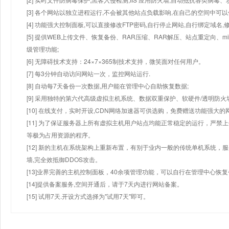
[3] 各个网站以独立进程运行,不会被其他站点负载影响,在自己的空间中可以使用
[4] 功能强大控制面板,可以直接修改FTP密码,自行停止网站,自行绑定域名,
[5] 提供WEB上传文件、恢复备份、RAR压缩、RAR解压、站点重定向
级管理功能;
[6] 无障碍技术支持：24×7×365制技术支持，微笑面对任何用户。
[7] 每3分钟自动访问网站一次，监控网站运行.
[8] 自动每7天备份一次数据,用户能在管理中心自助恢复数据;
[9] 采用独特的第六代高级虚拟主机系统、数据双重保护、软硬件/透明防火
[10] 在线支付，实时开设,CDN网络加速器可供选购，免费赠送功能强大
[11] 为了保证服务器上所有虚拟主机用户站点均能正常稳定的运行，严禁上
等极为占用资源的程序。
[12] 新的主机在系统架构上重新布置，有别于业内一般的传统单机系统，
墙,完全效抵御DDOS攻击。
[13]业界完善的主机控制面板，40余项管理功能，可以自行在管理中心恢
[14]提供备案服务,空间开通后，请于7天内进行网站备案。
[15] 试用7天.开设方式选择为"试用7天"即可。