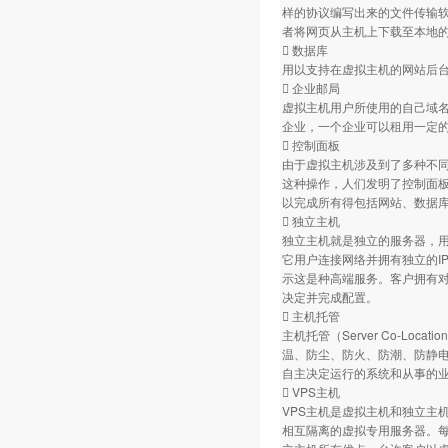
样的协议编写出来的文件传输软
者将网页从主机上下载至本地
 数据库
用以支持在虚拟主机的网站后台数
 企业邮局
虚拟主机用户所使用的自己域
企业，一个企业可以租用一定的
 控制面板
由于虚拟主机涉及到了多种不
这种操作，人们发明了控制面
以完成所有得包括网站、数据库
 独立主机
独立主机就是独立的服务器，
它用户连接网络并拥有独立的I
示这是种高端服务。客户拥有
决定并完成配置。
 主机托管
主机托管（Server Co-L
温、防尘、防火、防潮、防静
自主决定运行的系统和从事的业
 VPS主机
VPS主机是虚拟主机和独立主机
相互隔离的虚拟专用服务器。每