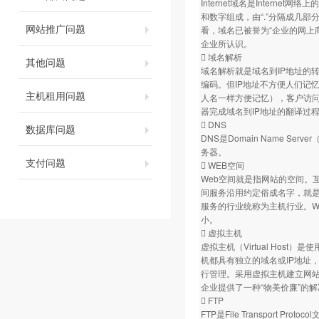
Internet域名是Inter
和数字组成，由“.”分隔成几部分
网站推广问题
看，域名已被誉为“企业的网上
企业所认识。
 域名解析
其他问题
域名解析就是域名到IP地址的
编码。但IP地址不方便人们记
主机租用问题
人名一样方便记忆），客户访
器完成域名到IP地址的翻译过
 DNS
数据库问题
DNS是Domain Name 
务器。
支付问题
 WEB空间
Web空间就是指网站的空间。
间服务沿用约定俗成名字，就是
服务的行业统称为主机行业。W
小。
 虚拟主机
虚拟主机（Virtual Ho
机都具有独立的域名或IP地址，具
行管理。采用虚拟主机建立网站
企业提供了一种“物美价廉”的
 FTP
FTP是File Transport P