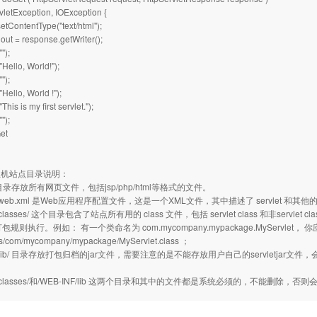
vletException, IOException {
etContentType("text/html");
 out = response.getWriter();
"");
("Hello, World!");
"");
"Hello, World !");
"This is my first servlet.");
"");
Get
P主机站点目录说明：
ot目录存放所有网页文件，包括jsp/php/html等格式的文件。
NF/web.xml 是Web应用程序配置文件，这是一个XML文件，其中描述了 servlet 
F/classes/ 这个目录包含了站点所有用的 class 文件，包括 servlet class 和非se
打包规则执行。例如： 有一个类命名为 com.mycompany.mypackage.MyServlet，
es/com/mycompany/mypackage/MyServlet.class ；
NF/lib/ 目录存放打包归档的jar文件，需要注意的是不能存放用户自己的servletjar文件
：
NF/classes/和/WEB-INF/lib 这两个目录和其中的文件都是系统必须的，不能删