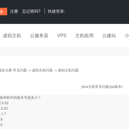
注册
忘记密码?
快捷登录:
虚拟主机
云服务器
VPS
主机租用
云建站
域名注册-常见问题
→
虚拟主机问题
→ 虚拟主机问题
java主机常见问题(jsp版本)
的各种软件的版本号是多少？
2.0.52
.5.20
.1.7
.9
.0