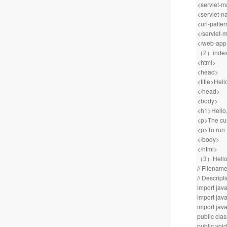
<servlet-
<servlet-
<url-patter
</servlet-
</web-app
（2）inde
<html>
<head>
<title>Hell
</head>
<body>
<h1>Hello,
<p>The cur
<p>To run 
</body>
</html>
（3）Hell
// Filenam
// Descript
import java
import java
import java
public cla
public voi