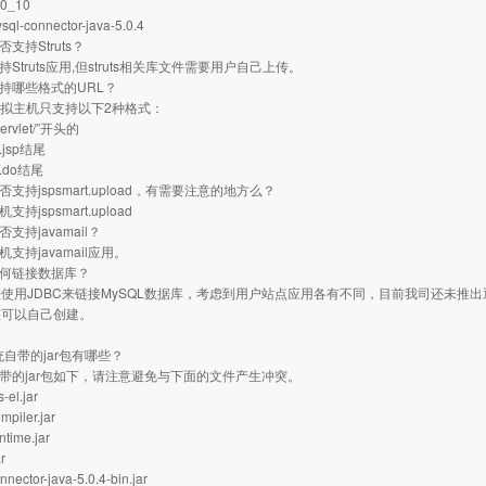
.0_10
ql-connector-java-5.0.4
否支持Struts？
持Struts应用,但struts相关库文件需要用户自己上传。
支持哪些格式的URL？
a虚拟主机只支持以下2种格式：
ervlet/”开头的
jsp结尾
.do结尾
否支持jspsmart.upload，有需要注意的地方么？
支持jspsmart.upload
否支持javamail？
机支持javamail应用。
如何链接数据库？
使用JDBC来链接MySQL数据库，考虑到用户站点应用各有不同，目前我司还未推
您可以自己创建。
系统自带的jar包有哪些？
自带的jar包如下，请注意避免与下面的文件产生冲突。
el.jar
mpiler.jar
ntime.jar
ar
nnector-java-5.0.4-bin.jar