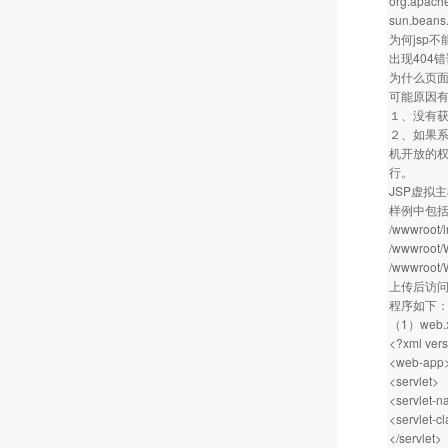
org.apache
sun.beans
为何jsp
出现404
为什么页面出现” 
可能原因
１、没有
２、如果系
机开放的
行。
JSP虚拟主机
样例中包括in
/wwwroot/i
/wwwroot/
/wwwroot/
上传后访
程序如下
（1）web
<?xml vers
<web-app
<servlet>
<servlet-
<servlet-c
</servlet>