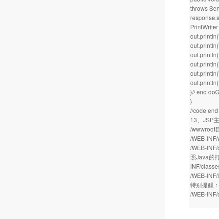
throws Ser
response.s
PrintWriter
out.println(
out.println
out.println(
out.println(
out.println(
out.println(
}// end do
}
//code end
13、JS
/wwwro
/WEB-I
/WEB-IN
照Java的
INF/class
/WEB-I
特别提醒
/WEB-I