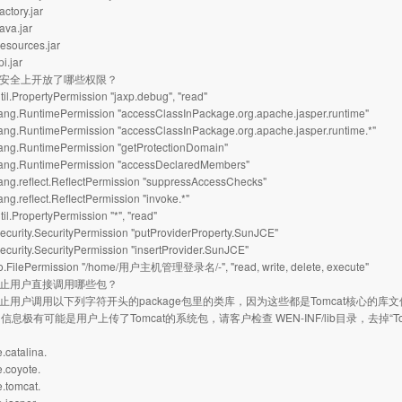
ctory.jar
ava.jar
esources.jar
pi.jar
在安全上开放了哪些权限？
il.PropertyPermission "jaxp.debug", "read"
ang.RuntimePermission "accessClassInPackage.org.apache.jasper.runtime"
ang.RuntimePermission "accessClassInPackage.org.apache.jasper.runtime.*"
ang.RuntimePermission "getProtectionDomain"
ang.RuntimePermission "accessDeclaredMembers"
ng.reflect.ReflectPermission "suppressAccessChecks"
ng.reflect.ReflectPermission "invoke.*"
il.PropertyPermission "*", "read"
curity.SecurityPermission "putProviderProperty.SunJCE"
curity.SecurityPermission "insertProvider.SunJCE"
o.FilePermission "/home/用户主机管理登录名/-", "read, write, delete, execute"
禁止用户直接调用哪些包？
禁止用户调用以下列字符开头的package包里的类库，因为这些都是Tomcat核心
息极有可能是用户上传了Tomcat的系统包，请客户检查 WEN-INF/lib目录，去掉“To
.catalina.
.coyote.
.tomcat.