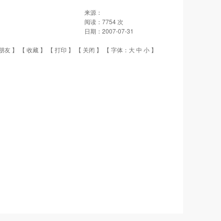
来源：
阅读：
7754
次
日期：
2007-07-31
朋友
】 【
收藏
】 【
打印
】 【
关闭
】 【 字体：
大
中
小
】