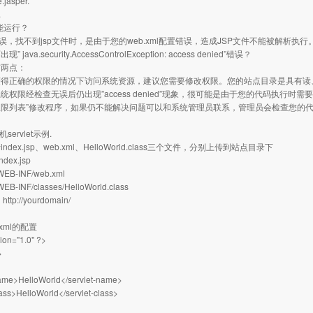
.jasper.
.
不能运行？
错误，找不到jsp文件时，是由于您的web.xml配置错误，造成JSP文件不能被解析执
java.security.AccessControlException: access denied”错误？
有两点：
获得正确的权限的情况下访问系统资源，建议您需要修改权限。您的站点目录是具有读
统权限经检查无误后仍出现”access denied”现象，很可能是由于您的代码执行时
权限列表”修改程序，如果仍不能解决问题可以和系统管理员联系，管理员会检查您的
servlet示例.
dex.jsp、web.xml、HelloWorld.class三个文件，分别上传到站点目录下
ndex.jsp
WEB-INF/web.xml
WEB-INF/classes/HelloWorld.class
问
http://yourdomain/
：
.xml的配置
ion="1.0" ?>
>
name>HelloWorld</servlet-name>
lass>HelloWorld</servlet-class>