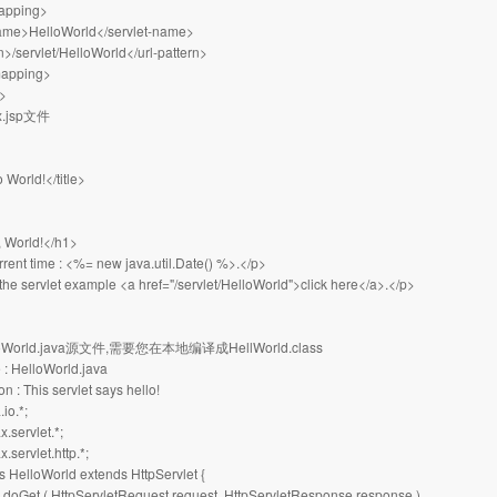
mapping>
name>HelloWorld</servlet-name>
n>/servlet/HelloWorld</url-pattern>
mapping>
>
x.jsp文件
o World!</title>
 World!</h1>
rent time : <%= new java.util.Date() %>.</p>
the servlet example <a href="/servlet/HelloWorld">click here</a>.</p>
oWorld.java源文件,需要您在本地编译成HellWorld.class
e : HelloWorld.java
ion : This servlet says hello!
.io.*;
x.servlet.*;
x.servlet.http.*;
ss HelloWorld extends HttpServlet {
d doGet ( HttpServletRequest request, HttpServletResponse response )