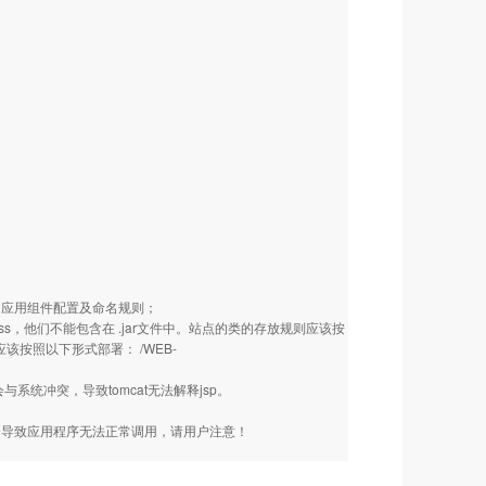
和其他的应用组件配置及命名规则；
rvlet class，他们不能包含在 .jar文件中。站点的类的存放规则应该按
 你应该按照以下形式部署： /WEB-
，会与系统冲突，导致tomcat无法解释jsp。
除，否则会导致应用程序无法正常调用，请用户注意！