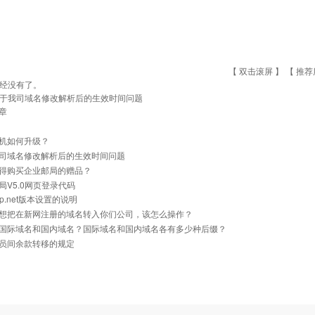
【 双击滚屏 】 【
推荐
经没有了。
于我司域名修改解析后的生效时间问题
章
机如何升级？
司域名修改解析后的生效时间问题
得购买企业邮局的赠品？
局V5.0网页登录代码
p.net版本设置的说明
想把在新网注册的域名转入你们公司，该怎么操作？
国际域名和国内域名？国际域名和国内域名各有多少种后缀？
员间余款转移的规定