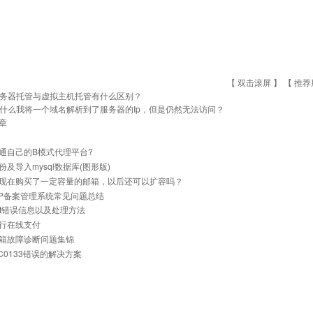
【 双击滚屏 】 【
推荐
务器托管与虚拟主机托管有什么区别？
什么我将一个域名解析到了服务器的Ip，但是仍然无法访问？
章
通自己的B模式代理平台?
份及导入mysql数据库(图形版)
现在购买了一定容量的邮箱，以后还可以扩容吗？
与IP备案管理系统常见问题总结
net错误信息以及处理方法
行在线支付
箱故障诊断问题集锦
0C0133错误的解决方案