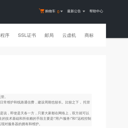
购物车
最新公告
帮助中心
0
小程序
SSL证书
邮局
云虚机
商标
托管。
日常维护和线路通信费，建设周期也较长。比较之下， 托管
地域。也就是说，即使是天各一方，只要大家都在网络上，双方就可以
生的技术基础和所依赖的手段主要是\"用户/服务\"和\"远程控制
实现对服务器的拥有和维护。