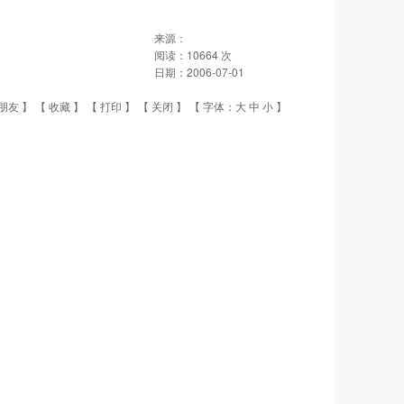
来源：
阅读：
10664
次
日期：
2006-07-01
朋友
】 【
收藏
】 【
打印
】 【
关闭
】 【 字体：
大
中
小
】