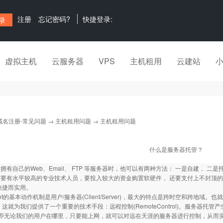
注册
忘记密码?
快捷登录:
虚拟主机
云服务器
VPS
主机租用
云建站
域名注册-常见问题
→
主机租用问题
→ 主机租用问题
什么是服务器托管？
拥有自己的Web、Email、 FTP 等服务器时，他可以有两种方法： 一是自建， 二是
有水平较高的专业技术人员，要投入较大的资金购置软硬件， 还要支付上不封顶的
快捷而实用。
net的基本动作机制是用户/服务器(Client/Server)，最大的特点是跨时空和跨
 这就为我们提供了一个重要的技术手段：远程控制(RemoteControl)。服务器托管产
。即无论我们的用户在哪里，只要能上网，就可以对远在天涯的服务器进行控制，从而